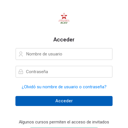
Skip to navigation
Skip to login form
Saltar al contenido principal
Skip to accessibility options
Saltar al pie de página
Skip accessibility options
Acceder
Nombre de usuario
Contraseña
¿Olvidó su nombre de usuario o contraseña?
Acceder
Algunos cursos permiten el acceso de invitados