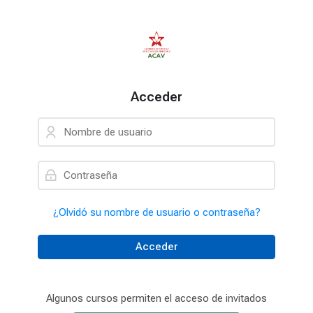
Skip to navigation
Skip to login form
Salta al contenido principal
Skip to accessibility options
Saltar al pie de página
Skip accessibility options
Acceder
Nombre de usuario
Contraseña
¿Olvidó su nombre de usuario o contraseña?
Acceder
Algunos cursos permiten el acceso de invitados