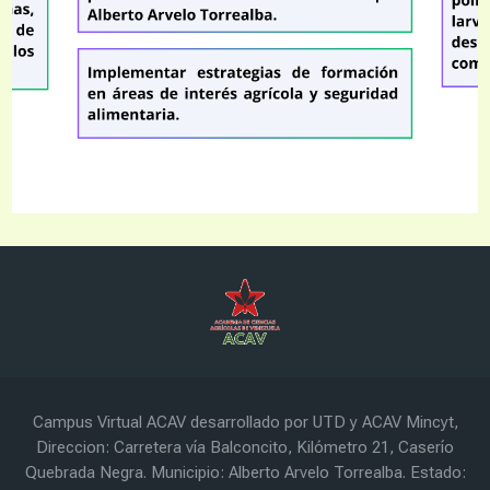
Last modified: Wednesday, 10 September 2025, 5:34 PM
Campus Virtual ACAV desarrollado por UTD y ACAV Mincyt,
Direccion: Carretera vía Balconcito, Kilómetro 21, Caserío
Quebrada Negra. Municipio: Alberto Arvelo Torrealba. Estado: